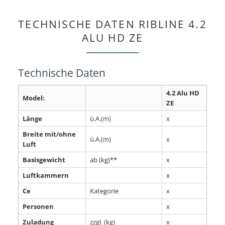
TECHNISCHE DATEN RIBLINE 4.2
ALU HD ZE
Technische Daten
4.2 Alu HD
Model:
ZE
Länge
ü.A.(m)
x
Breite mit/ohne
ü.A.(m)
x
Luft
Basisgewicht
ab (kg)**
x
Luftkammern
x
Ce
Kategorie
x
Personen
x
Zuladung
zzgl. (kg)
x