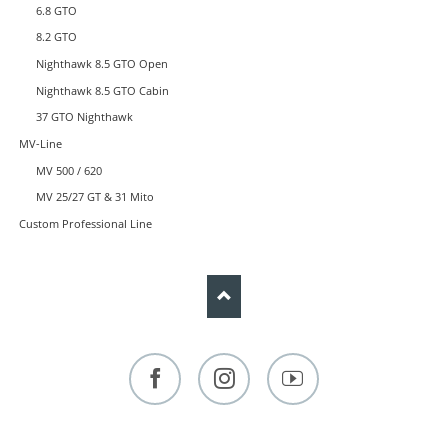
6.8 GTO
8.2 GTO
Nighthawk 8.5 GTO Open
Nighthawk 8.5 GTO Cabin
37 GTO Nighthawk
MV-Line
MV 500 / 620
MV 25/27 GT & 31 Mito
Custom Professional Line
Facebook
Instagram
YouTube